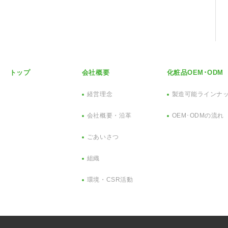
トップ
会社概要
化粧品OEM･ODM
経営理念
製造可能ラインナ
会社概要・沿革
OEM･ODMの流れ
ごあいさつ
組織
環境・CSR活動